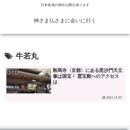
日本各地の神社仏閣を巡ります
神さま仏さまに会いに行く
牛若丸
鞍馬寺〈京都〉にある毘沙門天立
仏さま
像は国宝！ 霊宝殿へのアクセス
は
2021.11.07