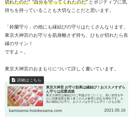
切れたのだ”
“自分を守ってくれたのだ”
とポジティブに気
持ちを持っていることも大切なことだと思います。
「鈴蘭守り」の他にも縁結びの守りはたくさんなります。
東京大神宮のお守りを肌身離さず持ち、ひもが切れたら良
縁のサイン！
ですよ～。
東京大神宮のおまもりについて詳しく書いています。
東京大神宮 お守り効果は縁結び！おススメすずら
ん守りは恋愛成就
東京大神宮は縁結びのご利益がすごい！と、若い女性を中
心に恋愛成就を願う多くの人が参拝に訪れる神社です。人
気の縁結びお守り、おススメはすずらん守り！ひもが切れ
ると願いが叶う、復縁できる!?とか。種類が豊富で可愛い
お守りがたくさんありますよ。
2021.05.16
kamisama-hotokesama.com