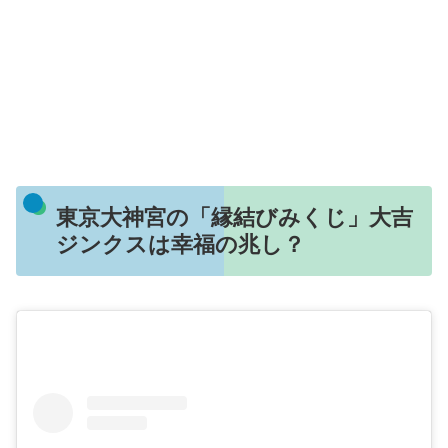
東京大神宮の「縁結びみくじ」大吉
ジンクスは幸福の兆し？