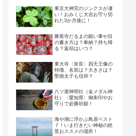
東京大神宮のジンクスが凄
い！おみくじ大吉お守り切
れた3か月後に！
勝尾寺だるまの願い事や目
の書き方は？奉納？持ち帰
る？返却はいつ？
東大寺〈奈良〉四天王像の
特徴、名前は？大きさは？
聖徳太子も信仰？
八ツ屋神明社（金メダル神
社）〈愛知県〉御朱印やお
守りで必勝祈願！
海や湖に浮かぶ鳥居ベスト
７！いま行きたい神秘の絶
景おススメの場所！