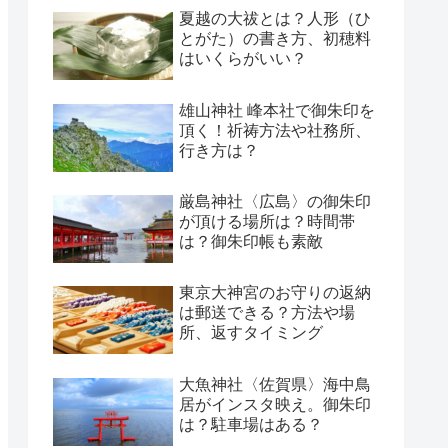
夏越の大祓とは？人形（ひ
とがた）の書き方、初穂料
はいくらがいい？
雄山神社 峰本社で御朱印を
頂く！祈祷方法や社務所、
行き方は？
厳島神社〈広島〉の御朱印
が頂ける場所は？時間帯
は？御朱印帳も素敵
東京大神宮のお守りの返納
は郵送できる？方法や場
所、返すタイミング
大魚神社〈佐賀県〉海中鳥
居がインスタ映え。御朱印
は？駐車場はある？