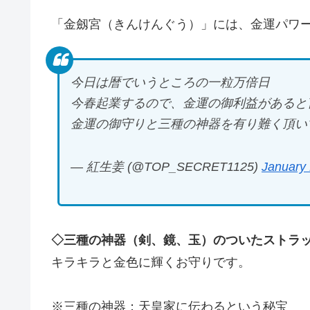
「金劔宮（きんけんぐう）」には、金運パワ
今日は暦でいうところの一粒万倍日
今春起業するので、金運の御利益があると
金運の御守りと三種の神器を有り難く頂い
— 紅生姜 (@TOP_SECRET1125)
January 
◇三種の神器（剣、鏡、玉）のついたストラッ
キラキラと金色に輝くお守りです。
※三種の神器：天皇家に伝わるという秘宝