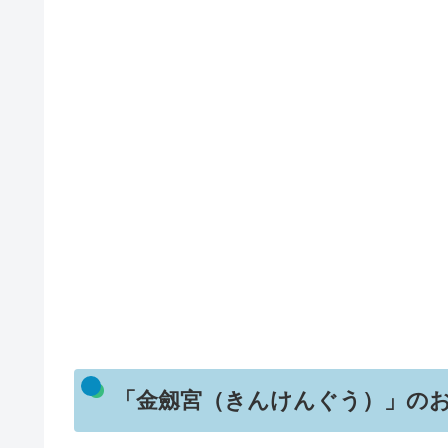
「金劔宮（きんけんぐう）」のお