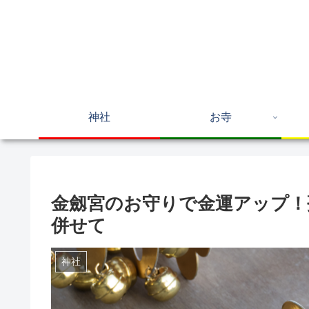
神社
お寺
金劔宮のお守りで金運アップ！
併せて
神社