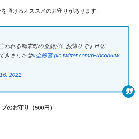
ーを頂けるオススメのお守りがあります。
言われる鶴来町の金劔宮にお詣りです⛩👏
てきました😊
#金劔宮
pic.twitter.com/rFrbcob6rw
16, 2021
プのお守り（500円）