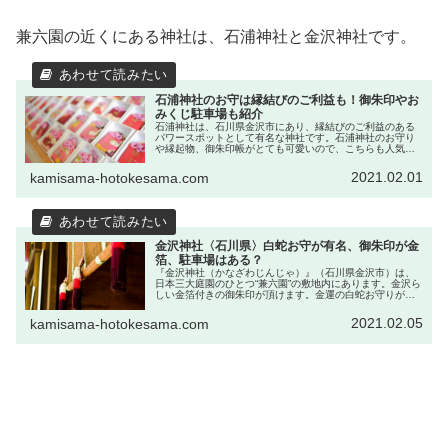
兼六園の近くにある神社は、石浦神社と金沢神社です。
石浦神社のお守は縁結びのご利益も！御朱印やお
みくじ駐車場も紹介
石浦神社は、石川県金沢市にあり、縁結びのご利益のある
パワースポットとして有名な神社です。石浦神社のお守り
や縁起物、御朱印帳がとても可愛いので、こちらも人気の
秘密かもしれません。また、変わったおみくじもあります
よ。周辺には兼六園や金沢城、金沢...
2021.02.01
kamisama-hotokesama.com
金沢神社〈石川県〉白蛇お守が有名、御朱印が金
箔、駐車場はある？
『金沢神社（かなざわじんじゃ）』（石川県金沢市）は、
日本三大庭園のひとつ“兼六園”の敷地内にあります。金沢ら
しい金箔付きの御朱印が頂けます。金運の白蛇お守りが有
名で、豊富です。金沢観光で人気の神社で、合格祈願神社
として、商売繁盛・災難除けな...
2021.02.05
kamisama-hotokesama.com