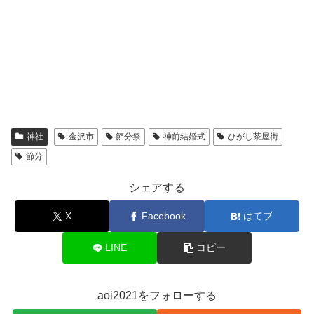
神社
金沢市
節分祭
神前結婚式
ひがし茶屋街
節分
シェアする
X
Facebook
はてブ
LINE
コピー
aoi2021をフォローする