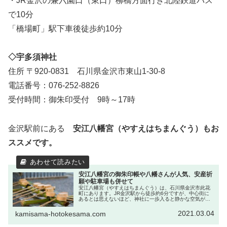
・JR金沢の兼六園口（東口）柳橋方面行き北陸鉄道バス
で10分
「橋場町」駅下車後徒歩約10分
◇宇多須神社
住所 〒920-0831 石川県金沢市東山1-30-8
電話番号：076-252-8826
受付時間：御朱印受付 9時～17時
金沢駅前にある
安江八幡宮（やすえはちまんぐう）もお
ススメです。
安江八幡宮の御朱印帳や八幡さんが人気、安産祈
願や駐車場も併せて
安江八幡宮（やすえはちまんぐう）は、石川県金沢市此花
町にあります。JR金沢駅から徒歩約6分ですが、中心街に
あるとは思えないほど、神社に一歩入ると静かな空気が流
れます。石川県観光PRマスコットキャラクター「ひゃくま
んさん」のモデルになった、加...
2021.03.04
kamisama-hotokesama.com