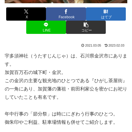
X
Facebook
はてブ
LINE
コピー
2021.03.05
2023.02.03
宇多須神社（うたすじんじゃ）は、石川県金沢市にありま
す。
加賀百万石の城下町・金沢。
この金沢の主要な観光地のひとつである『ひがし茶屋街』
の一角にあり、加賀藩の藩祖・前田利家公を密かにお祀り
していたことも有名です。
年中行事の「節分祭」は時ににぎわう行事のひとつ。
御朱印やご利益、駐車場情報も併せてご紹介します。