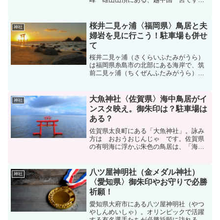
霊峰・立山をご神体として、立山頂上に
ある峰本社、山裾の芦峅寺（あしくら
じ）にある中宮祈願殿、一番平野に近い
桜井二見ヶ浦〈福岡県〉鳥居と夫
神社
岩峅寺（いわくらじ）にある...
婦岩を見に行こう！駐車場も併せ
て
桜井二見ヶ浦（さくらいふたみがうら）
は福岡県糸島市の北部にある海岸で、筑
前二見ヶ浦（ちくぜんふたみがうら）と
も呼ばれ、県指定の名勝に指定されてい
ます。海岸沿いを「志摩サンセットロー
ド」が走り、途中には、白い鳥居・しめ
大魚神社〈佐賀県〉海中鳥居がイ
神社
縄で結ばれた夫婦岩を見る...
ンスタ映え。御朱印は？駐車場は
ある？
佐賀県太良町にある「大魚神社」。詠み
方は おおうおじんじゃ です。佐賀県
の有明海に浮かぶ朱色の鳥居は、「海中
鳥居」として話題のスポットです。この
鳥居がある太良町（たらちょう）は、
「月の引力が見える町」と言われ、最大
八ツ屋神明社（金メダル神社）
神社
6mという日本最大級の干満...
〈愛知県〉御朱印やお守りで必勝
祈願！
愛知県大府市にある八ツ屋神明社（やつ
やしんめいしゃ）。オリンピックで活躍
する有名選手たちが必勝祈願に訪れるこ