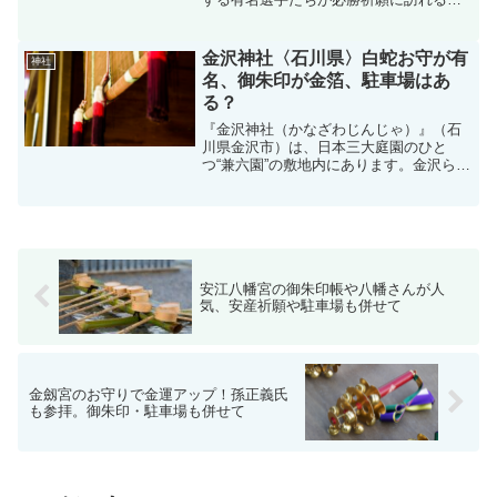
とでも有名な八ツ屋神明社は、「金メダ
ル神社」ともいわれている神社です。勝
負の神様として有名で、受験、就活、試
金沢神社〈石川県〉白蛇お守が有
神社
合前に多くの方が参拝され...
名、御朱印が金箔、駐車場はあ
る？
『金沢神社（かなざわじんじゃ）』（石
川県金沢市）は、日本三大庭園のひと
つ“兼六園”の敷地内にあります。金沢らし
い金箔付きの御朱印が頂けます。金運の
白蛇お守りが有名で、豊富です。金沢観
光で人気の神社で、合格祈願神社とし
て、商売繁盛・災難除けな...
安江八幡宮の御朱印帳や八幡さんが人
気、安産祈願や駐車場も併せて
金劔宮のお守りで金運アップ！孫正義氏
も参拝。御朱印・駐車場も併せて