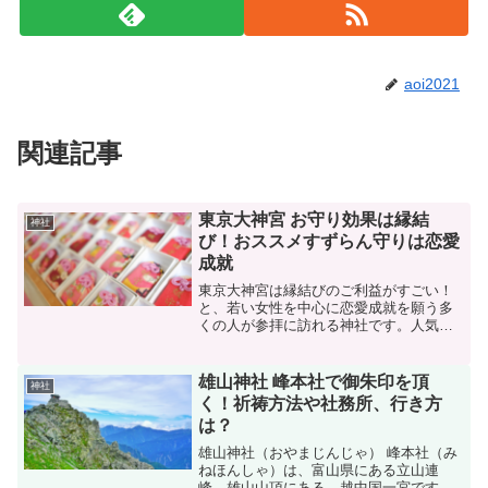
aoi2021
関連記事
東京大神宮 お守り効果は縁結
神社
び！おススメすずらん守りは恋愛
成就
東京大神宮は縁結びのご利益がすごい！
と、若い女性を中心に恋愛成就を願う多
くの人が参拝に訪れる神社です。人気の
縁結びお守り、おススメはすずらん守
り！ひもが切れると願いが叶う、復縁で
きる!?とか。種類が豊富で可愛いお守り
雄山神社 峰本社で御朱印を頂
神社
がたくさんありますよ。
く！祈祷方法や社務所、行き方
は？
雄山神社（おやまじんじゃ） 峰本社（み
ねほんしゃ）は、富山県にある立山連
峰 雄山山頂にある、越中国一宮です。