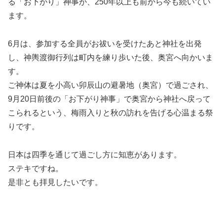
る「お下がり」神事が、250年以上も前から今も続いてい
ます。
6月は、参加する全員がお祓いを受けたあと神社を出発
し、神輿渡御行列は町内を練り歩いた後、奥宮へ向かいま
す。
ご神体は夏を小高い卯辰山の避暑地（奥宮）で過ごされ、
9月20日前後の「お下がり神事」で奥宮から神社へ戻って
こられるという、梅雨入りと秋の訪れを告げる心温まる祭
りです。
日本は四季を通じて過ごし方に知恵があります。
ステキですね。
是非とも拝見したいです。