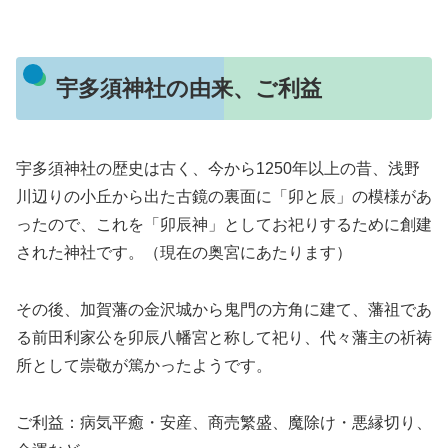
宇多須神社の由来、ご利益
宇多須神社の歴史は古く、今から1250年以上の昔、浅野
川辺りの小丘から出た古鏡の裏面に「卯と辰」の模様があ
ったので、これを「卯辰神」としてお祀りするために創建
された神社です。（現在の奥宮にあたります）
その後、加賀藩の金沢城から鬼門の方角に建て、藩祖であ
る前田利家公を卯辰八幡宮と称して祀り、代々藩主の祈祷
所として崇敬が篤かったようです。
ご利益：病気平癒・安産、商売繁盛、魔除け・悪縁切り、