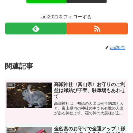
aoi2021をフォローする
aoi2021
関連記事
高瀬神社〈富山県〉お守りのご利
神社
益は縁結び子宝、駐車場もあわせ
て
高瀬神社は、初詣の人出は例年約20万人
と、富山県内の神社の中でも有数の人出
がある神社です。福の神の大黒様が主祭
神で、縁結びや子宝にもご利益がありま
す。境内にはナデウサギがいて、撫でる
と願い事を叶えてくれますよ。
金劔宮のお守りで金運アップ！孫
神社