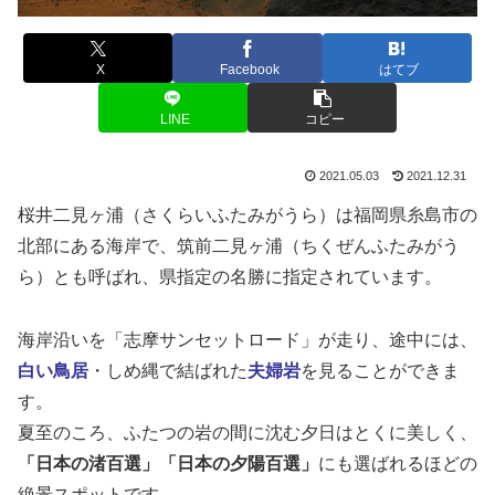
X
Facebook
はてブ
LINE
コピー
2021.05.03
2021.12.31
桜井二見ヶ浦（さくらいふたみがうら）は福岡県糸島市の
北部にある海岸で、筑前二見ヶ浦（ちくぜんふたみがう
ら）とも呼ばれ、県指定の名勝に指定されています。
海岸沿いを「志摩サンセットロード」が走り、途中には、
白い鳥居
・しめ縄で結ばれた
夫婦岩
を見ることができま
す。
夏至のころ、ふたつの岩の間に沈む夕日はとくに美しく、
「日本の渚百選」「日本の夕陽百選」
にも選ばれるほどの
絶景スポットです。