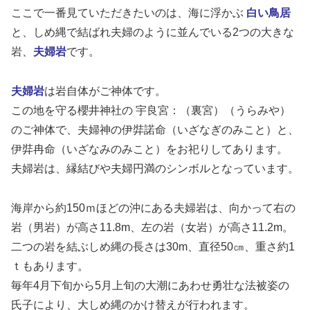
ここで一番見ていただきたいのは、海に浮かぶ
白い鳥居
と、しめ縄で結ばれ夫婦のように並んでいる2つの大きな
岩、
夫婦岩
です。
夫婦岩
は岩自体がご神体です。
この地を守る櫻井神社の 宇良宮：（裏宮）（うらみや）
のご神体で、夫婦神の伊弉諾命（いざなぎのみこと）と、
伊弉冉命（いざなみのみこと）をお祀りしてあります。
夫婦岩は、縁結びや夫婦円満のシンボルとなっています。
海岸から約150ｍほどの沖にある夫婦岩は、向かって右の
岩（男岩）が高さ11.8m、左の岩（女岩）が高さ11.2m。
二つの岩を結ぶしめ縄の長さは30m、直径50㎝、重さ約1
ｔもあります。
毎年4月下旬から5月上旬の大潮にあわせ勇壮な法被姿の
氏子により、大しめ縄のかけ替えが行われます。