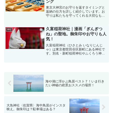
ング
東京大神宮のお守りを返すタイミングと
返納の仕方を詳しく紹介しています。お
守りは私たちを守ってくれる大切なもの
です。返納は郵便でできるの？返す場所
はどこにあるの？など、お守りについて
の素朴な疑問を解消できます。
久富稲荷神社｜漫画「ぎんぎつ
神社
ね」の聖地。御朱印やお守りも人
気！
久富稲荷神社（ひさとみ いなりじんじ
ゃ）は東京都世田谷区新町にある神社で
す。別名・新町稲荷神社やふくろう神社
とも呼ばれています。最寄り駅は東急田
園都市線の桜新町駅。最近は漫画『ぎん
ぎつね』の冴木神社のモデルになったこ
とで知名度が一気にアップ...
海や湖に浮かぶ鳥居ベスト７！いま行き
たい神秘の絶景おススメの場所！
大魚神社〈佐賀県〉海中鳥居がインスタ
映え。御朱印は？駐車場はある？