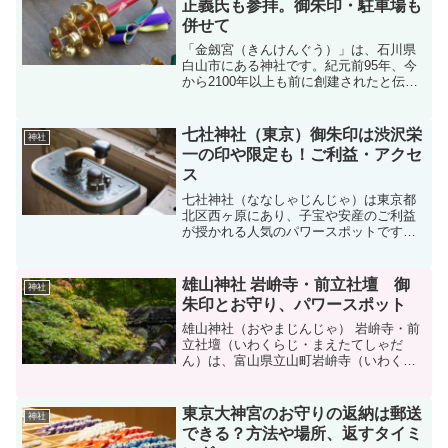
正義氏も参拝。御朱印・駐車場も
併せて
「金劔宮（きんけんぐう）」は、石川県
白山市にある神社です。紀元前95年、今
から2100年以上も前に創建されたと伝わ
る、北陸最古の神社と伝えられていま
す。「金劔宮」は、日本三大金運神社の
ひとつとして知名度が高く、会社経営者
七社神社（東京）御朱印は渋沢栄
神社
や財界の方々が、全国...
一の印や限定も！ご利益・アクセ
ス
七社神社（ななしゃじんじゃ）は東京都
北区西ヶ原にあり、子宝や安産のご利益
が授かれる人気のパワースポットです。
また、2021年 NHK 大河ドラマ「青天を
衝け」、2024年に発行される新一万円札
の肖像となる渋沢栄一（しぶさわえいい
雄山神社 岩峅寺・前立社壇 御
神社
ち）ゆかりの...
朱印とお守り、パワースポット
雄山神社（おやまじんじゃ） 岩峅寺・前
立社壇（いわくらじ・まえたてしゃだ
ん）は、富山県立山町岩峅寺（いわくら
じ）にある、越中国一宮です。霊峰・立
山をご神体として、立山頂上にある峰本
社、山裾の芦峅寺（あしくらじ）にある
東京大神宮のお守りの返納は郵送
神社
中宮祈願殿、一番平野に近...
できる？方法や場所、返すタイミ