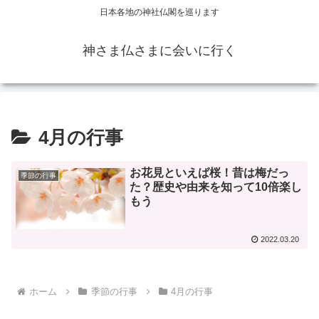
日本各地の神社仏閣を巡ります
神さま仏さまに会いに行く
4月の行事
お花見といえば桜！昔は梅だっ
季節の行事
た？歴史や由来を知って10倍楽し
もう
2022.03.20
ホーム
季節の行事
4月の行事