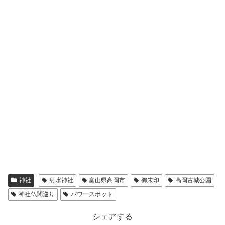
神社
射水神社
富山県高岡市
御朱印
高岡古城公園
神社仏閣巡り
パワースポット
シェアする