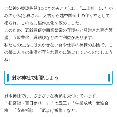
ご祭神の瓊瓊杵尊(ににぎのみこと)は、「二上神」(ふたが
みのかみ)と称され、太古から越中国全土の守り神として
祀られ、この地に稲作文化を広めました。
このため、五穀豊穰や商業繁栄の守護神と尊崇され商売繁
盛、五穀豊穣、縁結びなどのご利益があります。
私たちの生活には欠かせない食や仕事の神様のお陰で、こ
の都に人々の生活が守られ豊かに過ごせているのでしょう
ね。
射水神社で祈願しよう
射水神社では、さまざまな祈願を受付けています。
「初宮詣（百日参り）」「七五三」「学業成就・受験合
格」「安産祈願」「厄よけ祈願」など。