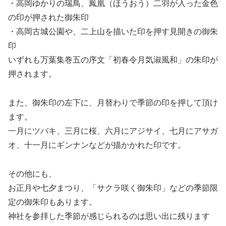
・高岡ゆかりの瑞鳥、鳳凰（ほうおう）二羽が入った金色
の印が押された御朱印
・高岡古城公園や、二上山を描いた印を押す見開きの御朱
印
いずれも万葉集巻五の序文「初春令月気淑風和」の朱印が
押されます。
また、御朱印の左下に、月替わりで季節の印を押して頂け
ます。
一月にツバキ、三月に桜、六月にアジサイ、七月にアサガ
オ、十一月にギンナンなどが描かかれた印です。
その他にも、
お正月や七夕まつり、「サクラ咲く御朱印」などの季節限
定の御朱印もあります。
神社を参拝した季節が感じられるのは思い出に残ります