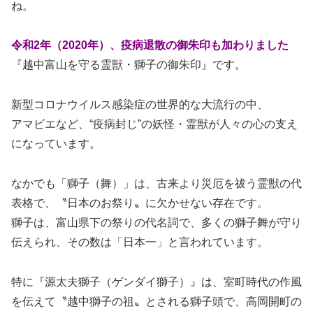
ね。
令和2年（2020年）、疫病退散の御朱印も加わりました
『越中富山を守る霊獣・獅子の御朱印』です。
新型コロナウイルス感染症の世界的な大流行の中、
アマビエなど、“疫病封じ”の妖怪・霊獣が人々の心の支え
になっています。
なかでも「獅子（舞）」は、古来より災厄を祓う霊獣の代
表格で、〝日本のお祭り〟に欠かせない存在です。
獅子は、富山県下の祭りの代名詞で、多くの獅子舞が守り
伝えられ、その数は「日本一」と言われています。
特に『源太夫獅子（ゲンダイ獅子）』は、室町時代の作風
を伝えて〝越中獅子の祖〟とされる獅子頭で、高岡開町の