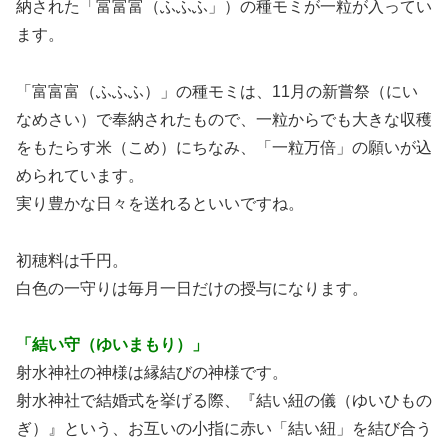
納された「富富富（ふふふ」）の種モミが一粒が入ってい
ます。
「富富富（ふふふ）」の種モミは、11月の新嘗祭（にい
なめさい）で奉納されたもので、一粒からでも大きな収穫
をもたらす米（こめ）にちなみ、「一粒万倍」の願いが込
められています。
実り豊かな日々を送れるといいですね。
初穂料は千円。
白色の一守りは毎月一日だけの授与になります。
「結い守（ゆいまもり）」
射水神社の神様は縁結びの神様です。
射水神社で結婚式を挙げる際、『結い紐の儀（ゆいひもの
ぎ）』という、お互いの小指に赤い「結い紐」を結び合う