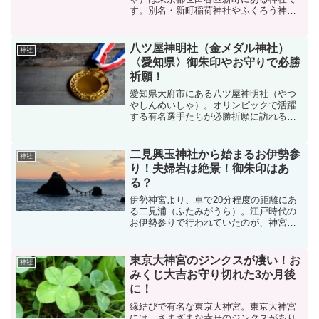
す。別名・新町稲荷神社やふくろう神社
とも呼ばれています。最寄り駅は東急田
園都市線の桜新町駅。最近は漫画『ぎん
ぎつね』の冴木神社のモデルになったこ
八ツ屋神明社（金メダル神社）
神社
とで知名度が一気にアップ...
〈愛知県〉御朱印やお守りで必勝
祈願！
愛知県大府市にある八ツ屋神明社（やつ
やしんめいしゃ）。オリンピックで活躍
する有名選手たちが必勝祈願に訪れるこ
とでも有名な八ツ屋神明社は、「金メダ
ル神社」ともいわれている神社です。勝
負の神様として有名で、受験、就活、試
二見興玉神社から始まるお伊勢参
神社
合前に多くの方が参拝され...
り！夫婦岩は絶景！御朱印はあ
る？
伊勢神宮より、車で20分程度の距離にあ
る二見浦（ふたみがうら）。江戸時代の
お伊勢参りで行われていたのが、神宮へ
の参拝前に二見浦で身を清める「浜参
宮」。現在もまず、二見興玉神社（ふた
みおきたまじんじゃ）への参拝から伊勢
東京大神宮のジンクスが凄い！お
神社
神宮に参拝するという人が...
みくじ大吉お守り切れた3か月後
に！
縁結びで有名な東京大神宮。東京大神宮
には、さまざまな幸せのジンクスがあり