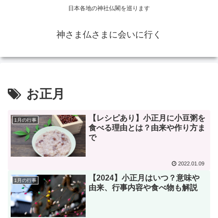
日本各地の神社仏閣を巡ります
神さま仏さまに会いに行く
お正月
【レシピあり】小正月に小豆粥を
1月の行事
食べる理由とは？由来や作り方ま
で
2022.01.09
【2024】小正月はいつ？意味や
1月の行事
由来、行事内容や食べ物も解説