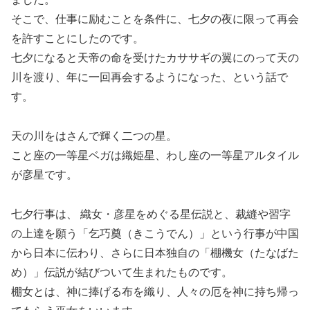
そこで、仕事に励むことを条件に、七夕の夜に限って再会
を許すことにしたのです。
七夕になると天帝の命を受けたカササギの翼にのって天の
川を渡り、年に一回再会するようになった、という話で
す。
天の川をはさんで輝く二つの星。
こと座の一等星ベガは織姫星、わし座の一等星アルタイル
が彦星です。
七夕行事は、 織女・彦星をめぐる星伝説と、裁縫や習字
の上達を願う「乞巧奠（きこうでん）」という行事が中国
から日本に伝わり、さらに日本独自の「棚機女（たなばた
め）」伝説が結びついて生まれたものです。
棚女とは、神に捧げる布を織り、人々の厄を神に持ち帰っ