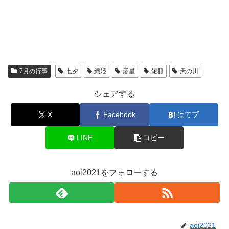
7月の行事
七夕
織姫
彦星
短冊
天の川
シェアする
X
Facebook
はてブ
LINE
コピー
aoi2021をフォローする
aoi2021