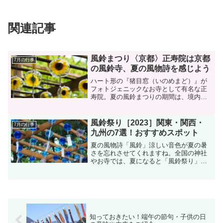
関連記事
風鈴まつり〈京都〉正寿院は京都
7月の行事
の風鈴寺、夏の風物詩を感じよう
ハート形の『猪目窓（いのめまど）』が
フォトジェニックなお寺として有名な正
寿院。夏の風鈴まつりの期間は、境内に
2,000個を超す風鈴が境内をいろどりま
す。2023年は6月1日（木）～9月18日
（月）まで風鈴まつりが開催されていま
風鈴祭り［2023］関東・関西・
7月の行事
す。正寿院は、...
九州の7選！おすすめスポット
夏の風物詩「風鈴」涼しい音色が夏の暑
さを忘れさせてくれますね。全国の神社
やお寺では、夏になると「風鈴祭り」が
開催されるところがあります。夏の親子
連れにも涼しいおすすめスポットです。
東北、関東、北陸、関西、九州など、全
国で開催されているおすす...
知っておきたい！端午の節句・子供の日