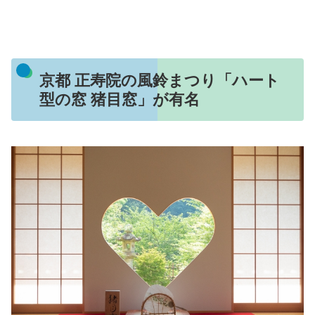
京都 正寿院の風鈴まつり「ハート
型の窓 猪目窓」が有名