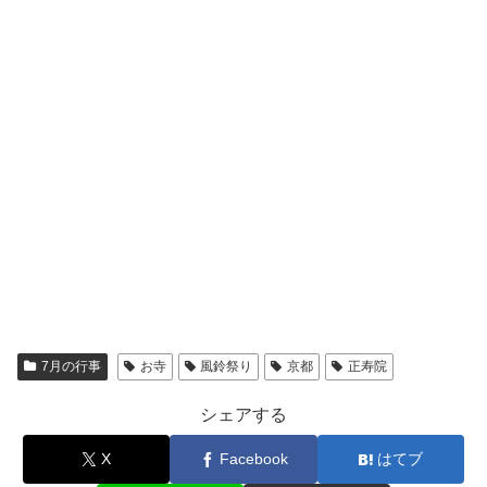
7月の行事
お寺
風鈴祭り
京都
正寿院
シェアする
X
Facebook
はてブ