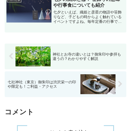
国で開催されているおすす...
や行事食についても紹介
七夕といえば、織姫と彦星の物語や笹飾
りなど、子どもの時からよく触れている
イベントですよね。毎年定番の行事です
が、「七夕の由来は？」と聞かれると、
答えられない人も多いのではないでしょ
うか。七夕の由来、笹飾りの由来・意味
についてご紹介します。
神社とお寺の違いとは？御朱印や参拝も
違うの？わかりやすく解説
七社神社（東京）御朱印は渋沢栄一の印
や限定も！ご利益・アクセス
コメント