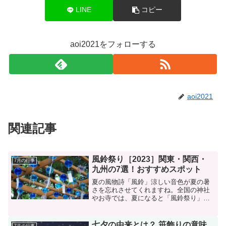
LINE
コピー
aoi2021をフォローする
aoi2021
関連記事
風鈴祭り［2023］関東・関西・
7月の行事
九州の7選！おすすめスポット
夏の風物詩「風鈴」涼しい音色が夏の暑
さを忘れさせてくれますね。全国の神社
やお寺では、夏になると「風鈴祭り」が
開催されるところがあります。夏の親子
連れにも涼しいおすすめスポットです。
東北、関東、北陸、関西、九州など、全
七夕の由来とは？ 笹飾りの意味
7月の行事