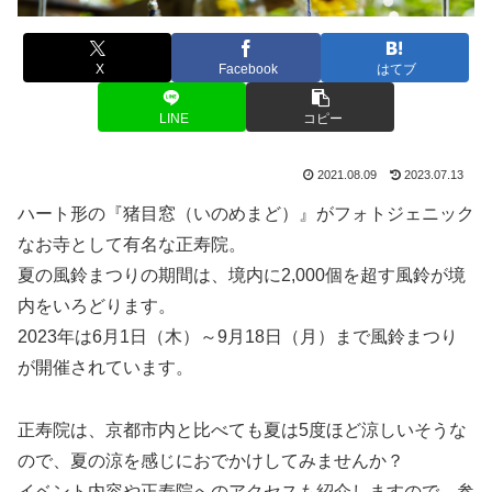
X
Facebook
はてブ
LINE
コピー
2021.08.09
2023.07.13
ハート形の『猪目窓（いのめまど）』がフォトジェニック
なお寺として有名な正寿院。
夏の風鈴まつりの期間は、境内に2,000個を超す風鈴が境
内をいろどります。
2023年は6月1日（木）～9月18日（月）まで風鈴まつり
が開催されています。
正寿院は、京都市内と比べても夏は5度ほど涼しいそうな
ので、夏の涼を感じにおでかけしてみませんか？
イベント内容や正寿院へのアクセスも紹介しますので、参