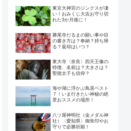
東京大神宮のジンクスが凄
い！おみくじ大吉お守り切
れた3か月後に！
勝尾寺だるまの願い事や目
の書き方は？奉納？持ち帰
る？返却はいつ？
東大寺〈奈良〉四天王像の
特徴、名前は？大きさは？
聖徳太子も信仰？
海や湖に浮かぶ鳥居ベスト
７！いま行きたい神秘の絶
景おススメの場所！
八ツ屋神明社（金メダル神
社）〈愛知県〉御朱印やお
守りで必勝祈願！