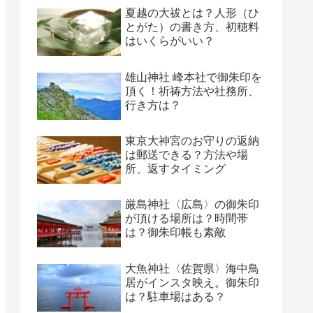
夏越の大祓とは？人形（ひ
とがた）の書き方、初穂料
はいくらがいい？
雄山神社 峰本社で御朱印を
頂く！祈祷方法や社務所、
行き方は？
東京大神宮のお守りの返納
は郵送できる？方法や場
所、返すタイミング
厳島神社〈広島〉の御朱印
が頂ける場所は？時間帯
は？御朱印帳も素敵
大魚神社〈佐賀県〉海中鳥
居がインスタ映え。御朱印
は？駐車場はある？