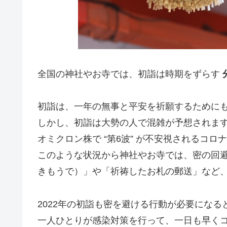
全国の神社やお寺では、初詣は時期をずらす
初詣は、一年の無事と平安を祈願するために
しかし、初詣は大勢の人で混雑が予想されま
オミクロン株で “第6波” が不安視されるコ
このような状況から神社やお寺では、密の回
きもうで）」や「祈祷したお札の郵送」など
2022年の初詣も密を避ける行動が必要になる
一人ひとりが感染対策を行って、一日も早く