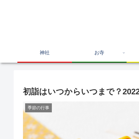
神社
お寺
初詣はいつからいつまで？202
季節の行事