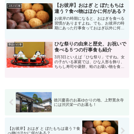
菜も旬を迎えます。新玉ねぎは生で。鰆
【お彼岸】おはぎ と ぼたもちは
3月の行事
も春の魚です。
違う？食べ物はほかに何がある？
お彼岸の時期になると、おはぎを食べる
習慣がありますよね。でも、お彼岸の時
期にあった行事食っておはぎ以外に何か
ないのかな？おはぎってボタモチと違う
の？結局いつ食べるものなの？お彼岸の
行事食が、おはぎというのはなぜなのか
ひな祭りの由来と歴史、お祝いで
季節の行事
な？お彼岸のお供えや食べ...
食べる５つの行事食も紹介
3月3日といえば「ひな祭り」ですね。女
の子がいる家庭では、ひな人形を飾り、
ちらし寿司や菱餅、蛤のお吸い物を食べ
てお祝いするかたも多いはず。ひな祭り
にはどのような歴史があるのか、お祝い
に頂く食べ物にも深い意味がるようで
す。意味や由来を知ると、...
徳川慶喜のお墓ゆかりの地、上野寛永寺
には渋沢栄一のお墓も！
【お彼岸】おはぎ と ぼたもちは違う？食
べ物はほかに何がある？