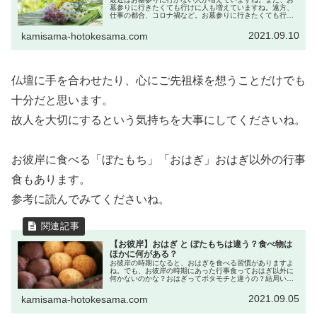
墓参りに行きたくても行けに人も増えていますね。遠方、
仕事の都合、コロナ禍など。お墓参りに行きたくても行け
ない理由がありますね。いけないと悪いことがあるのか
な？と不安に思う方も多いようですが...
2021.09.10
kamisama-hotokesama.com
仏壇に手を合わせたり、心にご先祖様を想うことだけでも
十分だと思います。
故人を大切にするという気持ちを大事にしてくださいね。
お彼岸に食べる「ぼたもち」「おはぎ」おはぎ以外の行事
食もあります。
参考に読んでみてくださいね。
【お彼岸】おはぎ と ぼたもちは違う？食べ物は
ほかに何がある？
お彼岸の時期になると、おはぎを食べる習慣がありますよ
ね。でも、お彼岸の時期にあった行事食っておはぎ以外に
何かないのかな？おはぎってボタモチと違うの？結局いつ
食べるものなの？お彼岸の行事食が、おはぎというのはな
ぜなのかな？お彼岸のお供えや食べ...
2021.09.05
kamisama-hotokesama.com