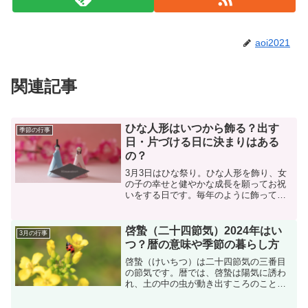
aoi2021
関連記事
ひな人形はいつから飾る？出す
季節の行事
日・片づける日に決まりはある
の？
3月3日はひな祭り。ひな人形を飾り、女
の子の幸せと健やかな成長を願ってお祝
いをする日です。毎年のように飾ってい
ても出す日や片づける日はいつだろう？
と、疑問に思う方もいらっしゃると思い
ます。出す日や片づける日には特に決ま
啓蟄（二十四節気）2024年はい
3月の行事
りがありません。
つ？暦の意味や季節の暮らし方
啓蟄（けいちつ）は二十四節気の三番目
の節気です。暦では、啓蟄は陽気に誘わ
れ、土の中の虫が動き出すころのこと。
一雨ごとに春になる、そんな季節の気配
を感じます。わらび、ぜんまいなどの山