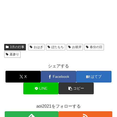
3月の行事
おはぎ
ぼたもち
お彼岸
春分の日
墓参り
シェアする
X
Facebook
はてブ
LINE
コピー
aoi2021をフォローする