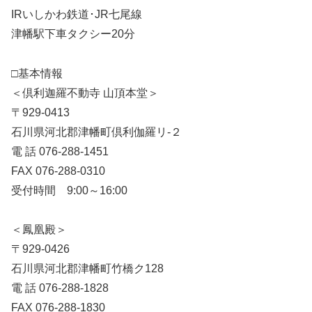
IRいしかわ鉄道･JR七尾線
津幡駅下車タクシー20分
□基本情報
＜倶利迦羅不動寺 山頂本堂＞
〒929-0413
石川県河北郡津幡町倶利伽羅リ-２
電 話 076-288-1451
FAX 076-288-0310
受付時間 9:00～16:00
＜鳳凰殿＞
〒929-0426
石川県河北郡津幡町竹橋ク128
電 話 076-288-1828
FAX 076-288-1830