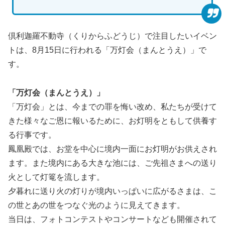
倶利迦羅不動寺（くりからふどうじ）で注目したいイベン
トは、8月15日に行われる「万灯会（まんとうえ）」で
す。
「万灯会（まんとうえ）」
「万灯会」とは、今までの罪を悔い改め、私たちが受けて
きた様々なご恩に報いるために、お灯明をともして供養す
る行事です。
鳳凰殿では、お堂を中心に境内一面にお灯明がお供えされ
ます。また境内にある大きな池には、ご先祖さまへの送り
火として灯篭を流します。
夕暮れに送り火の灯りが境内いっぱいに広がるさまは、こ
の世とあの世をつなぐ光のように見えてきます。
当日は、フォトコンテストやコンサートなども開催されて