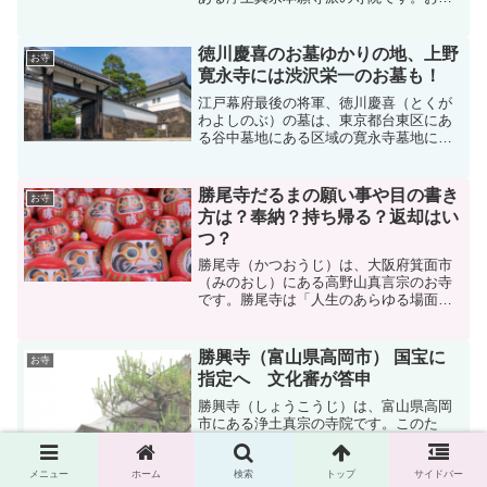
には「七不思議」が言い伝えられていま
す。1998年（平成10年）から「平成の大
修理」と言われる大規模な修理が行わ
徳川慶喜のお墓ゆかりの地、上野
お寺
れ、2020年（...
寛永寺には渋沢栄一のお墓も！
江戸幕府最後の将軍、徳川慶喜（とくが
わよしのぶ）の墓は、東京都台東区にあ
る谷中墓地にある区域の寛永寺墓地にあ
ります。また、2021年NHK大河ドラマ
「青天を衝け」の主人公、渋沢栄一のお
墓も同じ寛永寺にあります。元々は徳川
勝尾寺だるまの願い事や目の書き
お寺
将軍家の家臣だった渋...
方は？奉納？持ち帰る？返却はい
つ？
勝尾寺（かつおうじ）は、大阪府箕面市
（みのおし）にある高野山真言宗のお寺
です。勝尾寺は「人生のあらゆる場面に
勝つ寺」としてとても有名です。受験、
厄除け、病気、スポーツ、商売、選挙、
芸事などにおいて必ず勝つ！そんな方に
勝興寺（富山県高岡市） 国宝に
お寺
お勧めのお寺です。そして...
指定へ 文化審が答申
勝興寺（しょうこうじ）は、富山県高岡
市にある浄土真宗の寺院です。このた
び、「本堂」など２棟が新たに国宝に指
定されることになりました。富山県内の
建造物が国宝に指定されるのは、平成９
メニュー
ホーム
検索
トップ
サイドバー