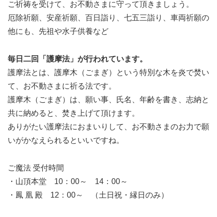
ご祈祷を受けて、お不動さまに守って頂きましょう。
厄除祈願、安産祈願、百日詣り、七五三詣り、車両祈願の
他にも、先祖や水子供養など
毎日二回「護摩法」が行われています。
護摩法とは、護摩木（ごまぎ）という特別な木を炎で焚い
て、お不動さまに祈る法です。
護摩木（ごまぎ）は、願い事、氏名、年齢を書き、志納と
共に納めると、焚き上げて頂けます。
ありがたい護摩法におまいりして、お不動さまのお力で願
いがかなえられるといいですね。
ご魔法 受付時間
・山頂本堂 10：00～ 14：00～
・鳳 凰 殿 12：00～ （土日祝・縁日のみ）