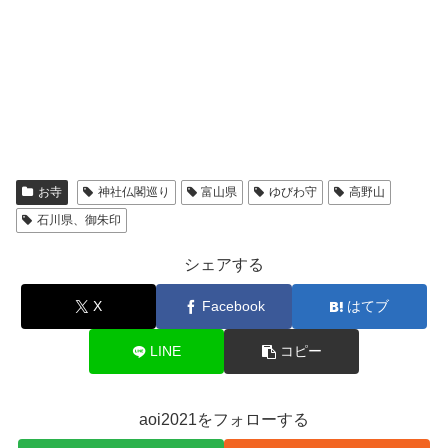
お寺
神社仏閣巡り
富山県
ゆびわ守
高野山
石川県、御朱印
シェアする
X
Facebook
はてブ
LINE
コピー
aoi2021をフォローする