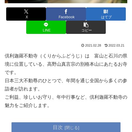
X
Facebook
はてブ
LINE
コピー
2021.02.28
2022.03.21
倶利迦羅不動寺（くりからふどうじ）は 富山と石川の県
境に位置している、高野山真言宗の別格本山にあたるお寺
です。
日本三大不動尊のひとつで、年間を通じ全国から多くの参
詣者が訪れます。
ご利益、珍しいお守り、年中行事など、倶利迦羅不動寺の
魅力をご紹介します。
目次