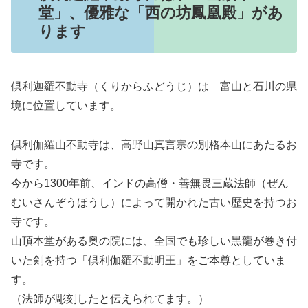
堂」、優雅な「西の坊鳳凰殿」があ
ります
倶利迦羅不動寺（くりからふどうじ）は 富山と石川の県
境に位置しています。
倶利伽羅山不動寺は、高野山真言宗の別格本山にあたるお
寺です。
今から1300年前、インドの高僧・善無畏三蔵法師（ぜん
むいさんぞうほうし）によって開かれた古い歴史を持つお
寺です。
山頂本堂がある奥の院には、全国でも珍しい黒龍が巻き付
いた剣を持つ「倶利伽羅不動明王」をご本尊としていま
す。
（法師が彫刻したと伝えられてます。）