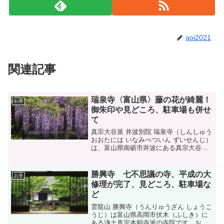
aoi2021
関連記事
瑞泉寺〈富山県〉藤の花が綺麗！
お寺
御朱印や見どころ、駐車場も併せ
て
真宗大谷派 井波別院 瑞泉寺（しんしゅう
おおたには いなみべついん ずいせんじ）
は、富山県南砺市井波にある真宗大谷派
の寺院です。浄土真宗の東本願寺が本山
で、「井波別院」「瑞泉寺」と略称で呼
ばれ親しまれています。春になると、藤
勝興寺 七不思議の寺、平成の大
お寺
の花が咲くことで...
修理が完了、見どころ、駐車場な
ど
雲龍山 勝興寺（うんりゅうざん しょうこ
うじ）は富山県高岡市伏木（ふしき）に
ある浄土真宗本願寺派の寺院です。お寺