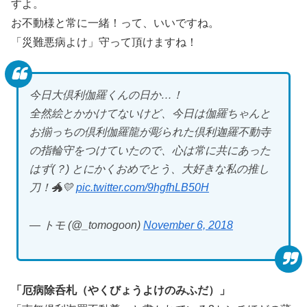
すよ。
お不動様と常に一緒！って、いいですね。
「災難悪病よけ」守って頂けますね！
今日大倶利伽羅くんの日か…！
全然絵とかかけてないけど、今日は伽羅ちゃんと
お揃っちの倶利伽羅龍が彫られた倶利迦羅不動寺
の指輪守をつけていたので、心は常に共にあった
はず(？) とにかくおめでとう、大好きな私の推し
刀！🐲💛
pic.twitter.com/9hgfhLB50H
— トモ (@_tomogoon)
November 6, 2018
「厄病除呑札（やくびょうよけのみふだ）」