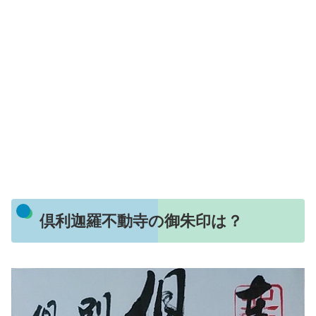
倶利迦羅不動寺の御朱印は？