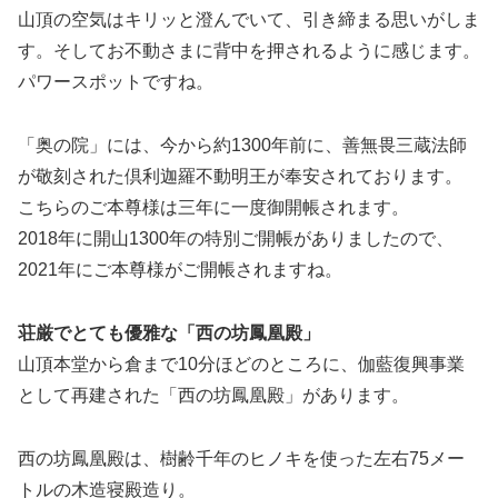
山頂の空気はキリッと澄んでいて、引き締まる思いがしま
す。そしてお不動さまに背中を押されるように感じます。
パワースポットですね。
「奥の院」には、今から約1300年前に、善無畏三蔵法師
が敬刻された倶利迦羅不動明王が奉安されております。
こちらのご本尊様は三年に一度御開帳されます。
2018年に開山1300年の特別ご開帳がありましたので、
2021年にご本尊様がご開帳されますね。
荘厳でとても優雅な「西の坊鳳凰殿」
山頂本堂から倉まで10分ほどのところに、伽藍復興事業
として再建された「西の坊鳳凰殿」があります。
西の坊鳳凰殿は、樹齢千年のヒノキを使った左右75メー
トルの木造寝殿造り。