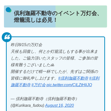
倶利迦羅不動寺のイベント万灯会、
燈籠流しは必見！
昨日8/15の万灯会
天候も回復し、何とか灯籠流しもする事が出来ま
した。ご協力頂いたスタッフの皆様、ご参加の皆
様有難うございました🙏
開催するだけで精一杯でしたが、先ずはご関係の
皆様に御礼申し上げます。
#倶利伽羅不動寺
#倶利
迦羅不動寺
#万灯会
pic.twitter.com/CILZtHIiJO
— 倶利迦羅不動寺（倶利伽羅不動寺）
(@Kurikara_fudou)
August 16, 2020