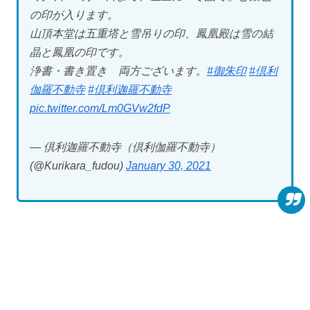
の印が入ります。
山頂本堂は五重塔と雪吊りの印、鳳凰殿は雪の結
晶と鳳凰の印です。
浄書・書き置き 両方ございます。
#御朱印
#倶利
伽羅不動寺
#倶利迦羅不動寺
pic.twitter.com/Lm0GVw2fdP
— 倶利迦羅不動寺（倶利伽羅不動寺）
(@Kurikara_fudou)
January 30, 2021