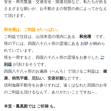
安全・商売繁盛・交通安全・開運厄除など。私たちが祈る
さまざまな願いが、お不動さまの智慧の炎によってかなえ
て頂けます。
和光塔は、ご利益 がいっぱい。
ご利益で注目は、山頂本堂の境内にある
和光塔
です。
塔の下には、四国八十八ヶ所の霊場にある
お砂
が納めら
れていています。
塔を一周すると、四国八十八ヶ所の霊場をお参りした
ご
利益
が頂けるそうです。
四国八十八ヶ所のお遍路（へんろ）で頂けるご利益は、
健
康、病気平癒、厄払い、安産祈願
などです。
倶利伽羅不動寺をお参りすれば、遠くはなれた四国のお寺
のご利益も頂けるなんて、ありがたいことですね～。
本堂・鳳凰殿では ご祈祷
も。