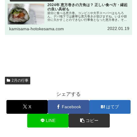
2024年 恵方巻きの方角は？ 正しい食べ方・縁起
の良い具材も
節分に食べる恵方巻。コンビニや大手スーパーはもちろ
ん、デパ地下では豪華な恵方巻きが並びますね。いまや節
分に欠かすことのできない行事食となった恵方巻き。その
年によって食べる方角が決まっています。正しい食べ方、
縁起のよい具材も紹介します。
2022.01.19
kamisama-hotokesama.com
2月の行事
シェアする
X
Facebook
はてブ
LINE
コピー