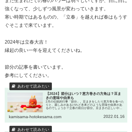
まだ生まれたての春のパワーは弱々しいてすが、日に日に
強くなって、少しずつ風景が変わっていきます。
寒い時期ではあるものの、「立春」を越えれば春はもうす
ぐそこまで来ています。
2024年は立春大吉！
縁起の良い一年を迎えてくださいね。
節分の記事を書いています。
参考にしてください。
【2024】節分はいつ？恵方巻きの方角は？豆ま
きの意味や由来も
2月の伝統的行事「節分」。豆まきをしたり恵方巻を食べた
りと、親しみがあるけれど本来どのような意味や由来があ
るのでしょうか？立春の前日が節分。豆まきの正しいやり
方もご紹介します。恵方巻きを食べる方角も決まっていま
す。
2022.01.16
kamisama-hotokesama.com