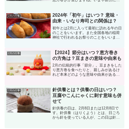
かすことのできない行事食となった恵方
巻き。その年によって食べる方角が決ま
っています。正しい食べ方、縁起のよい
2024年「初午」はいつ？ 意味・
2月の行事
具材も紹介します。
由来・いなり寿司との関係は？
初午とは2月に入って最初に訪れる午の日
のことをいいます。また全国各地の稲荷
神社で行われるお祭りのことをいいま
す。初午の日は毎年違います。初午とい
なり寿司をの関係は、稲荷神社の神さの
使いであるキツネの好物が油揚げだった
【2024】節分はいつ？恵方巻き
2月の行事
ことに由来しています。
の方角は？豆まきの意味や由来も
2月の伝統的行事「節分」。豆まきをした
り恵方巻を食べたりと、親しみがあるけ
れど本来どのような意味や由来があるの
でしょうか？立春の前日が節分。豆まき
の正しいやり方もご紹介します。恵方巻
きを食べる方角も決まっています。
針供養とは？供養の日はいつ？
2月の行事
豆腐やこんにゃくに刺す意味も併
せて
針供養の日は、2月8日または12月8日で
す。針供養（はりくよう）とは、日ごろ
から針を使っている人が、この日は針仕
事を休み、1年間お世話になった古い針や
折れた針を寺社におさめて豆腐やこんに