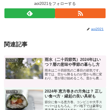
aoi2021をフォローする
aoi2021
関連記事
雨水（二十四節気）2024年はい
2月の行事
つ？暦の意味や季節の暮らし方
雨水は二十四節気の二番目の節気です。
暦では、空から降るものが雪から雨に変
わり、雪が溶け始めるころ。昔から農耕
の準備を始める目安とされてきました。
食べ物はハマグリ、からし菜、春キャベ
ツなどが旬を迎えます。
2024年 恵方巻きの方角は？ 正し
2月の行事
い食べ方・縁起の良い具材も
節分に食べる恵方巻。コンビニや大手ス
ーパーはもちろん、デパ地下では豪華な
恵方巻きが並びますね。いまや節分に欠