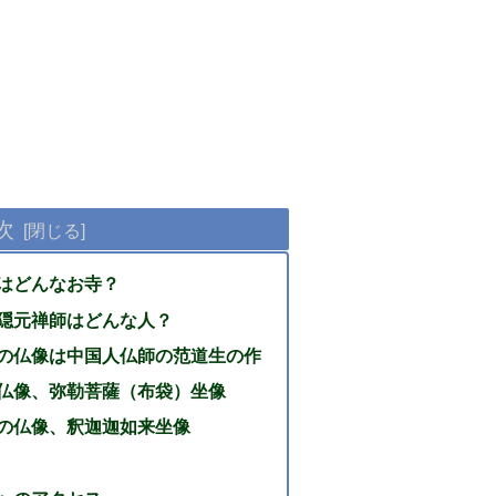
次
はどんなお寺？
隠元禅師はどんな人？
の仏像は中国人仏師の范道生の作
仏像、弥勒菩薩（布袋）坐像
の仏像、釈迦迦如来坐像