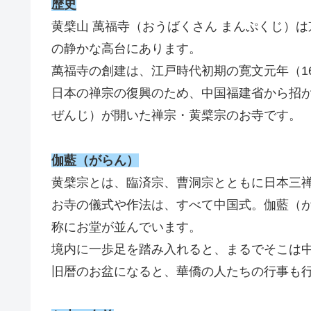
歴史
黄檗山 萬福寺（おうばくさん まんぷくじ）
の静かな高台にあります。
萬福寺の創建は、江戸時代初期の寛文元年（16
日本の禅宗の復興のため、中国福建省から招
ぜんじ）が開いた禅宗・黄檗宗のお寺です。
伽藍（がらん）
黄檗宗とは、臨済宗、曹洞宗とともに日本三
お寺の儀式や作法は、すべて中国式。伽藍（
称にお堂が並んでいます。
境内に一歩足を踏み入れると、まるでそこは
旧暦のお盆になると、華僑の人たちの行事も