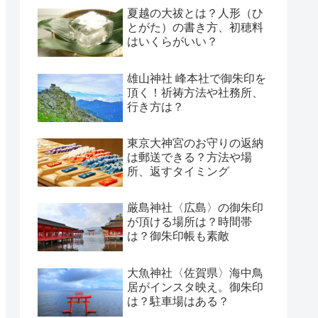
夏越の大祓とは？人形（ひ
とがた）の書き方、初穂料
はいくらがいい？
雄山神社 峰本社で御朱印を
頂く！祈祷方法や社務所、
行き方は？
東京大神宮のお守りの返納
は郵送できる？方法や場
所、返すタイミング
厳島神社〈広島〉の御朱印
が頂ける場所は？時間帯
は？御朱印帳も素敵
大魚神社〈佐賀県〉海中鳥
居がインスタ映え。御朱印
は？駐車場はある？