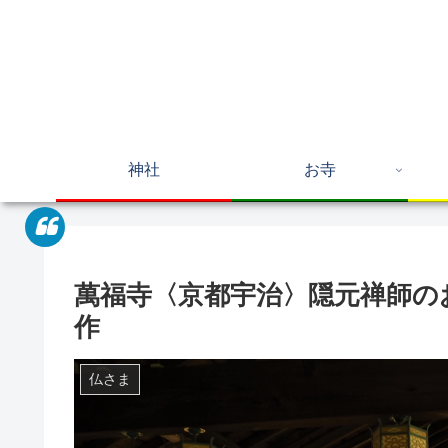
神社
お寺
萬福寺〈京都宇治〉隠元禅師の
作
仏さま