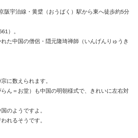
は京阪宇治線・黄檗（おうばく）駅から東へ徒歩約5分
61）。
かれた中国の僧侶・隠元隆琦禅師（いんげんりゅうき
禅宗に数えられます。
がらん＝お堂）も中国の明朝様式で、きれいに左右対
中国のようですよ。
行われるそうです。