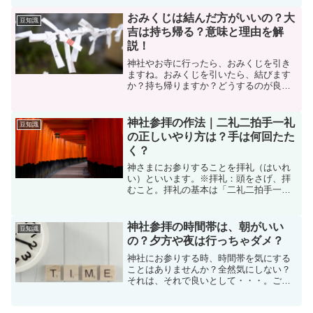
りますが、一緒にお参りしてください。
詳しくご紹介しますね。
おみくじは結んだ方がいいの？大
豆知識
吉は持ち帰る？意味と理由を解
説！
神社やお寺に行ったら、おみくじを引き
ますね。おみくじを引いたら、結びます
か？持ち帰りますか？どうするのが良い
か迷うことはありませんか？おみくじの
ルールを詳しく知っておきたいですよ
ね。
神社参拝の作法｜二礼二拍手一礼
豆知識
の正しいやり方は？手は何回たた
く？
神さまにお参りすることを拝礼（はいれ
い）といいます。※拝礼：頭をさげ、拝
むこと。拝礼の基本は「二礼二拍手一礼
（にれい にはくしゅ いちれい）」です。
基本的なやり方を身に付けると、神さま
との距離が、今まで以上に近くなります
神社参拝の時間帯は、朝がいい
豆知識
よ！ご参考にしてくだ...
の？夕方や夜は行っちゃダメ？
神社にお参りする時、時間帯を気にする
ことはありませんか？全然気にしない？
それは、それで良いとして・・・。ご利
益を頂くためには「朝がいいのかな？」
「夜は行っちゃだめなのかな？」と、い