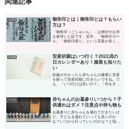
関連記事
御朱印とは｜御朱印とは？もらい
豆知識
方は？
「御朱印（ごしゅいん）」は神社やお寺
を参拝した証です。近年、「御朱印ガー
ル」「御朱印巡り」という言葉が良く聞
かれ、神社お寺を巡り、御朱印集めをす
る人も増えてきています。私もそのうち
の一人です。「出かけるときは忘れず
安産祈願はいつ行く？2022戌の
豆知識
に！」と、御朱印帳を持ち歩...
日カレンダーあり！服装も知りた
い
妊娠が分かったら赤ちゃんの健康と安産
を願って安産祈願に行きたいですね。で
も、「いつ行けば良いの？」「何をする
の？」「戌の日って？」「初穂料はいく
ら？」「お守りはもらえる？」「服装や
腹帯はどうする？」と、色々な疑問を解
赤ちゃんのお墓参りいつから？子
豆知識
消しましょう！
供連れはダメ？注意点や持ち物も
お墓参りに赤ちゃんを連れて行きたいけ
ど、子どもを連れていっても良いのか
な？いつから行っていいのかな？と悩む
ママも多いのでは？気を付けることはあ